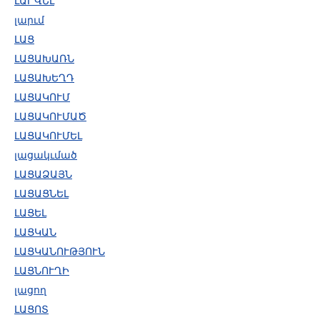
ԼԱՐՎԵԼ
լարւմ
ԼԱՑ
ԼԱՑԱԽԱՌՆ
ԼԱՑԱԽԵՂԴ
ԼԱՑԱԿՈՒՄ
ԼԱՑԱԿՈՒՄԱԾ
ԼԱՑԱԿՈՒՄԵԼ
լացակւմած
ԼԱՑԱՁԱՅՆ
ԼԱՑԱՑՆԵԼ
ԼԱՑԵԼ
ԼԱՑԿԱՆ
ԼԱՑԿԱՆՈՒԹՅՈՒՆ
ԼԱՑՆՈՒՂԻ
լացող
ԼԱՑՈՏ