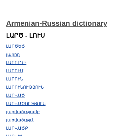
Armenian-Russian dictionary
ԼԱՐԾ - ԼՈՒՍ
ԼԱՐԾԵԾ
լարող
ԼԱՐՈՒՂԻ
ԼԱՐՈՒՄ
ԼԱՐՈՒՆ
ԼԱՐՈՒՆՈՒԹՅՈՒՆ
ԼԱՐՎԱԾ
ԼԱՐՎԱԾՈՒԹՅՈՒՆ
լարվածւթյամբ
լարվածւթյւն
ԼԱՐՎԱԾՔ