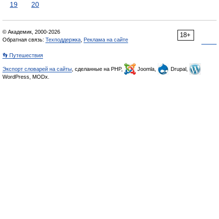
19
20
© Академик, 2000-2026
18+
Обратная связь:
Техподдержка
,
Реклама на сайте
👣 Путешествия
Экспорт словарей на сайты
, сделанные на PHP,
Joomla,
Drupal,
WordPress, MODx.